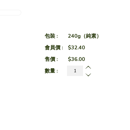
網店
純素
素之樂素食料理
包裝 :
240g（純素）
會員價 :
$32.40
售價 :
愛心飯盒
$36.00
數量 :
食譜
加入購物車
健康點滴
關於我們