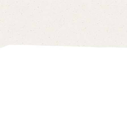
我的帳戸
價目表
0
中
EN
主頁