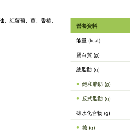
油、紅蘿蔔、薑、香椿、
營養資料
能量 (kcal)
蛋白質 (g)
總脂肪 (g)
飽和脂肪 (g)
反式脂肪 (g)
碳水化合物 (g)
糖 (g)