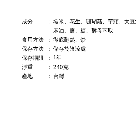
成分
:
糙米、花生、珊瑚菇、芋頭、大豆
麻油、鹽、糖、酵母萃取
食用方法
:
徹底翻熱、炒
保存方法
:
儲存於陰涼處
1年
保存期限
:
淨重
:
240克
產地
:
台灣