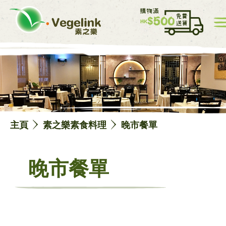
我的帳戸
價目表
0
中
EN
主頁
素之樂素食料理
晚市餐單
晚市餐單
主頁
網店