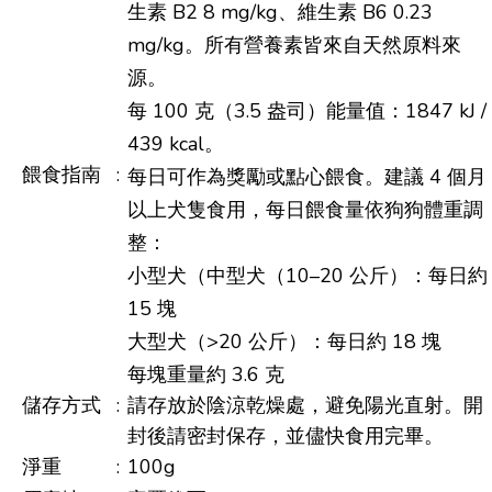
生素 B2 8 mg/kg、維生素 B6 0.23
mg/kg。所有營養素皆來自天然原料來
源。
每 100 克（3.5 盎司）能量值：1847 kJ /
439 kcal。
餵食指南
:
每日可作為獎勵或點心餵食。建議 4 個月
以上犬隻食用，每日餵食量依狗狗體重調
整：
小型犬（中型犬（10–20 公斤）：每日約
15 塊
大型犬（>20 公斤）：每日約 18 塊
每塊重量約 3.6 克
儲存方式
:
請存放於陰涼乾燥處，避免陽光直射。開
封後請密封保存，並儘快食用完畢。
淨重
:
100g