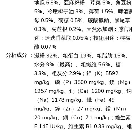
地瓜 6.5%、亞麻籽粉、芹菜 5%、角豆粉
5%、冷壓椰子油 3%、薄荷 1.5%、啤酒
母 0.5%、菊糖 0.5%、碳酸氫鈉、鼠尾草
0.3%、菊苣根 0.2%。天然添加劑：感官
途：迷迭香萃取 0.05%；技術用途：檸檬
酸 0.07%
分析成分
:
澱粉 32%、粗蛋白 19%、粗脂肪 15%、
水分 9%（最高）、粗纖維 5.6%、糖
3.3%、粗灰分 2.9%；鉀（K）5592
mg/kg、磷（P）3500 mg/kg、鎂（Mg
1957 mg/kg、鈣（Ca）1200 mg/kg、鈉
（Na）1178 mg/kg、鐵（Fe）49
mg/kg、鋅（Zn）27 mg/kg、錳（Mn）
20 mg/kg、銅（Cu）7.1 mg/kg；維生素
E 145 IU/kg、維生素 B1 0.33 mg/kg、維