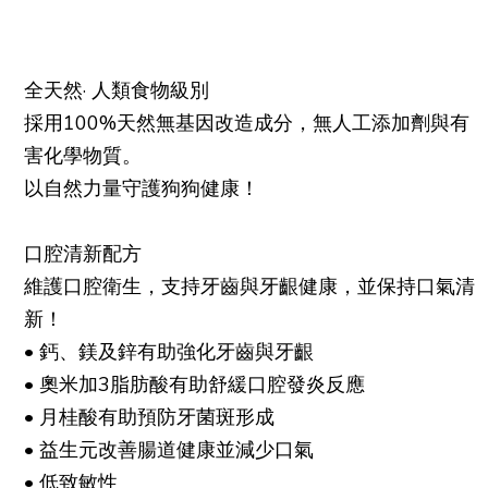
純素
無麩質
全天然· 人類食物級別
採用100%天然無基因改造成分，無人工添加劑與有
害化學物質。
以自然力量守護狗狗健康！
口腔清新配方
維護口腔衛生，支持牙齒與牙齦健康，並保持口氣清
新！
• 鈣、鎂及鋅有助強化牙齒與牙齦
• 奧米加3脂肪酸有助舒緩口腔發炎反應
• 月桂酸有助預防牙菌斑形成
• 益生元改善腸道健康並減少口氣
• 低致敏性