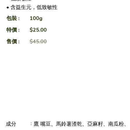
• 含益生元，低致敏性
包裝 :
100g
特價 :
$25.00
售價 :
$45.00
暫停發售
產品規格
:
成分
鷹 嘴豆、馬鈴薯渣乾、亞麻籽、南瓜粉、